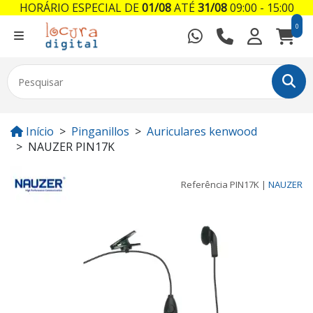
HORÁRIO ESPECIAL DE
01/08
ATÉ
31/08
09:00 - 15:00
0
Início
Pinganillos
Auriculares kenwood
NAUZER PIN17K
Referência
PIN17K
|
NAUZER