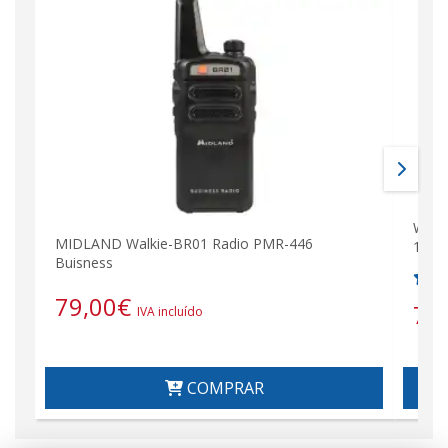
Walk
MIDLAND Walkie-BR01 Radio PMR-446
144/
Buisness
79,00
€
79
IVA incluído
COMPRAR