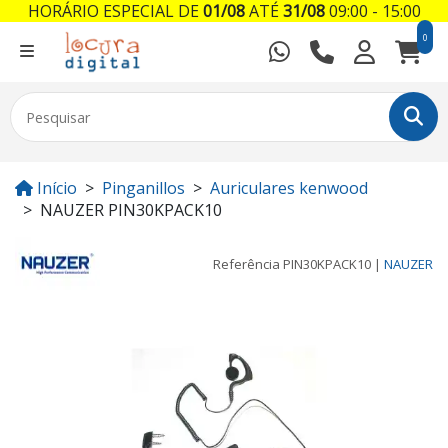
HORÁRIO ESPECIAL DE
01/08
ATÉ
31/08
09:00 - 15:00
0
Início
Pinganillos
Auriculares kenwood
NAUZER PIN30KPACK10
Referência
PIN30KPACK10
|
NAUZER