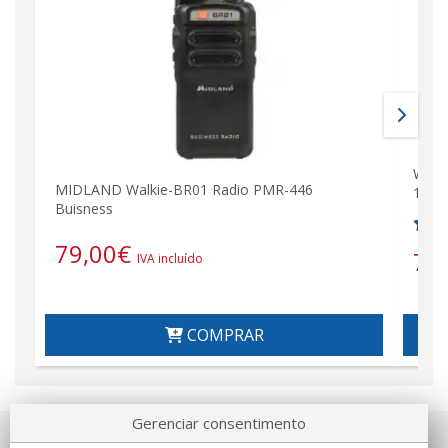
Walk
MIDLAND Walkie-BR01 Radio PMR-446
144/
Buisness
79,00
€
79
IVA incluído
COMPRAR
Gerenciar consentimento