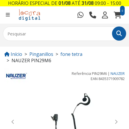
HORÁRIO ESPECIAL DE
01/08
ATÉ
31/08
09:00 - 15:00
0
Início
Pinganillos
fone tetra
NAUZER PIN29M6
Referência
PIN29M6
|
NAUZER
EAN
8435371909782
Previous
Next