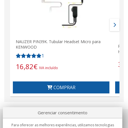
NAUZER PIN39K. Tubular Headset Micro para
PIN 
KENWOOD
Head
1
36
16,82
€
IVA incluído
COMPRAR
Gerenciar consentimento
Sobre nosotros
Para oferecer as melhores experiências, utilizamos tecnologias