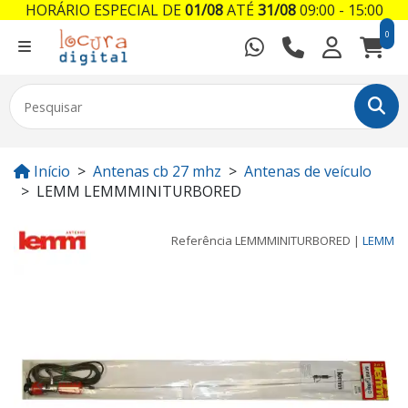
HORÁRIO ESPECIAL DE
01/08
ATÉ
31/08
09:00 - 15:00
0
Início
Antenas cb 27 mhz
Antenas de veículo
LEMM LEMMMINITURBORED
Referência
LEMMMINITURBORED
|
LEMM
Previous
Next