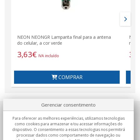
NEON NEONGR Lamparita final para a antena
NEON
do celular, a cor verde
móve
3,63
€
3,
IVA incluído
COMPRAR
Gerenciar consentimento
Sobre nosotros
Para oferecer as melhores experiências, utilizamos tecnologias
como cookies para armazenar e/ou acessar informações do
Compromissos
dispositivo. O consentimento a essas tecnologias nos permitirá
processar dados como comportamento de navegação ou