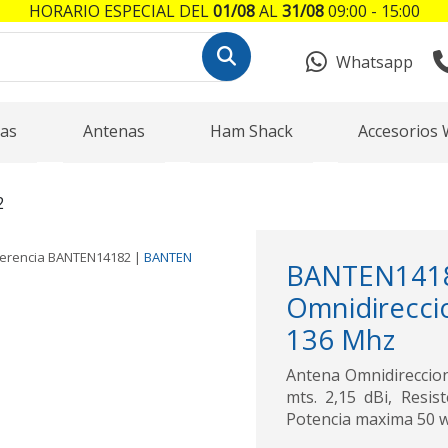
HORARIO ESPECIAL DEL
01/08
AL
31/08
09:00 - 15:00
Whatsapp
as
Antenas
Ham Shack
Accesorios 
2
erencia
BANTEN14182
|
BANTEN
BANTEN1
Omnidirecc
136 Mhz
Antena Omnidireccion
mts. 2,15 dBi, Resis
Potencia maxima 50 