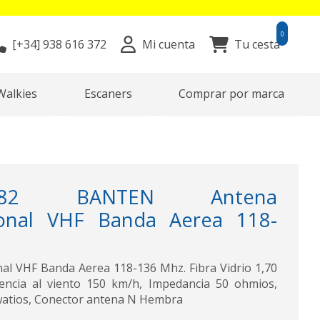
0
[+34]
938 616 372
Mi cuenta
Tu cesta
Walkies
Escaners
Comprar por marca
4182 BANTEN Antena
ional VHF Banda Aerea 118-
al VHF Banda Aerea 118-136 Mhz. Fibra Vidrio 1,70
tencia al viento 150 km/h, Impedancia 50 ohmios,
watios, Conector antena N Hembra