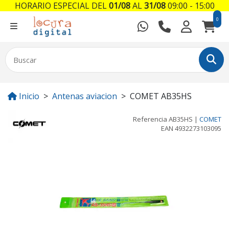
HORARIO ESPECIAL DEL
01/08
AL
31/08
09:00 - 15:00
0
Inicio
Antenas aviacion
COMET AB35HS
Referencia
AB35HS
|
COMET
EAN
4932273103095