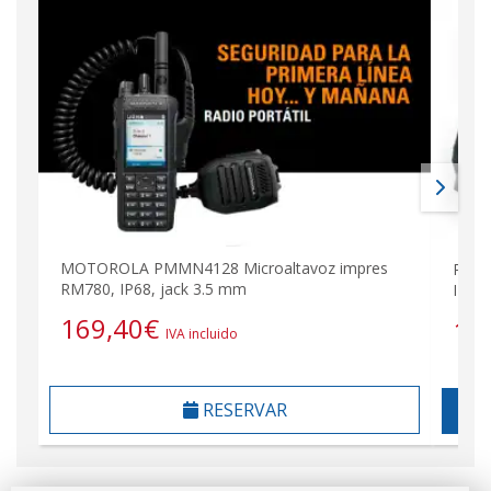
MOTOROLA PMMN4128 Microaltavoz impres
PMP
RM780, IP68, jack 3.5 mm
IMPR
169,40
€
11
IVA incluido
RESERVAR