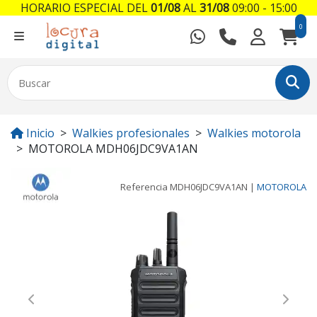
HORARIO ESPECIAL DEL
01/08
AL
31/08
09:00 - 15:00
0
Inicio
Walkies profesionales
Walkies motorola
MOTOROLA MDH06JDC9VA1AN
Referencia
MDH06JDC9VA1AN
|
MOTOROLA
Previous
Next