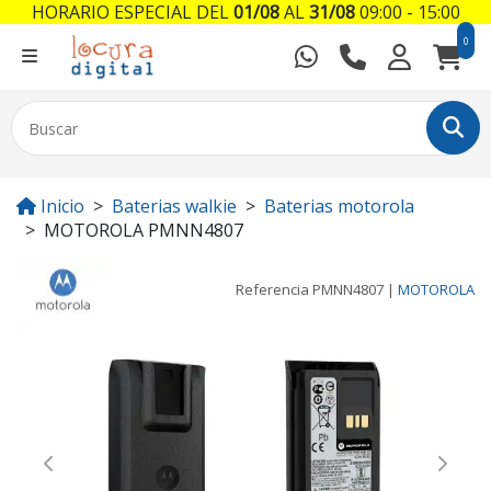
HORARIO ESPECIAL DEL
01/08
AL
31/08
09:00 - 15:00
0
Inicio
Baterias walkie
Baterias motorola
MOTOROLA PMNN4807
Referencia
PMNN4807
|
MOTOROLA
Previous
Next