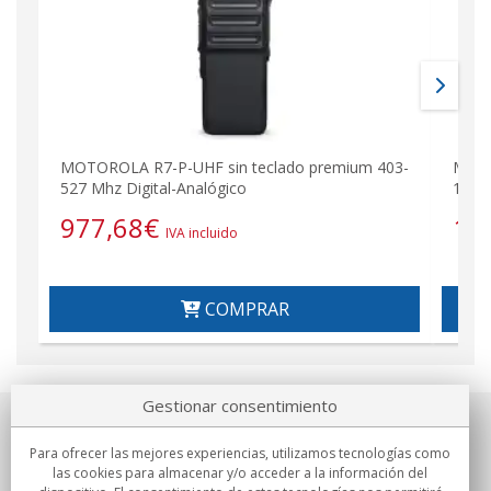
MOTOROLA R7-P-UHF sin teclado premium 403-
MOTO
527 Mhz Digital-Analógico
136-1
977,68
€
1.
IVA incluido
COMPRAR
Gestionar consentimiento
Sobre nosotros
Para ofrecer las mejores experiencias, utilizamos tecnologías como
las cookies para almacenar y/o acceder a la información del
Compromisos