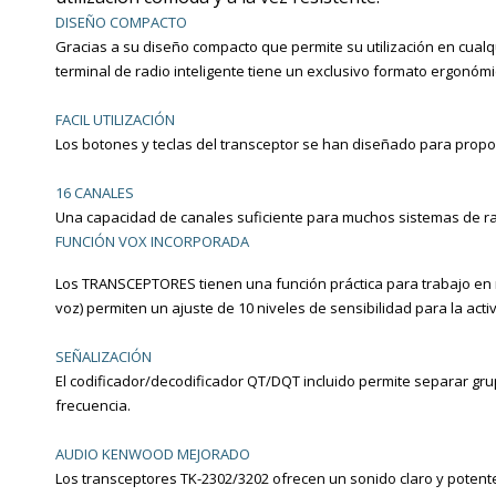
DISEÑO COMPACTO
Gracias a su diseño compacto que permite su
utilización en cual
terminal de radio inteligente tiene un exclusivo
formato ergonómic
FACIL UTILIZACIÓN
Los botones y teclas del transceptor se han
diseñado para proporc
16 CANALES
Una capacidad de canales suficiente para
muchos sistemas de ra
FUNCIÓN VOX INCORPORADA
Los TRANSCEPTORES tienen una función práctica
para trabajo en 
voz) permiten un ajuste
de 10 niveles de sensibilidad para la acti
SEÑALIZACIÓN
El codificador/decodificador QT/DQT incluido
permite separar gr
frecuencia.
AUDIO KENWOOD MEJORADO
Los transceptores TK-2302/3202 ofrecen un sonido
claro y potent