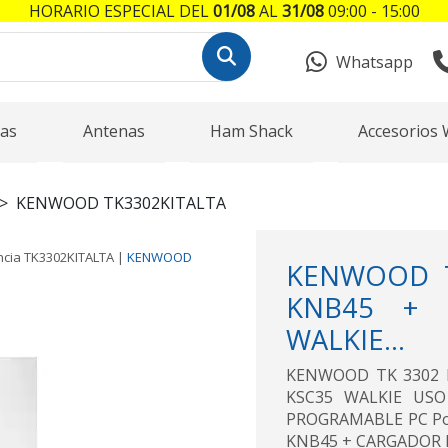
HORARIO ESPECIAL DEL
01/08
AL
31/08
09:00 - 15:00
Whatsapp
as
Antenas
Ham Shack
Accesorios 
KENWOOD TK3302KITALTA
ncia
TK3302KITALTA
|
KENWOOD
KENWOOD TK
KNB45 + 
WALKIE...
KENWOOD TK 3302 K
KSC35 WALKIE USO
PROGRAMABLE PC Port
KNB45 + CARGADOR KSC