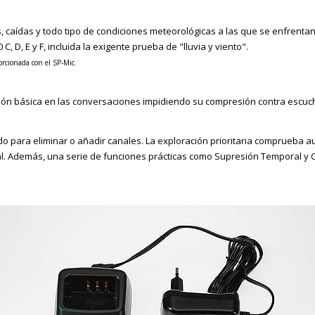
, caídas y todo tipo de
condiciones
meteorológicas a
las que se enfrentan
C, D, E y F, incluida la
exigente prueba de "lluvia y viento".
orcionada con el SP-Mic.
ión básica en las
conversaciones impidiendo su compresión contra
escuc
do para eliminar o añadir
canales. La exploración prioritaria
comprueba
au
l. Además,
una serie de funciones prácticas como Supresión
Temporal y C