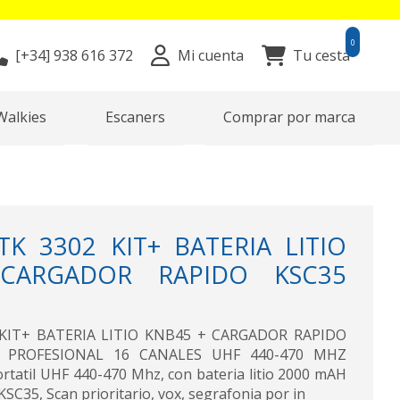
0
[+34]
938 616 372
Mi cuenta
Tu cesta
Walkies
Escaners
Comprar por marca
 3302 KIT+ BATERIA LITIO
CARGADOR RAPIDO KSC35
IT+ BATERIA LITIO KNB45 + CARGADOR RAPIDO
 PROFESIONAL 16 CANALES UHF 440-470 MHZ
atil UHF 440-470 Mhz, con bateria litio 2000 mAH
35, Scan prioritario, vox, segrafonia por in