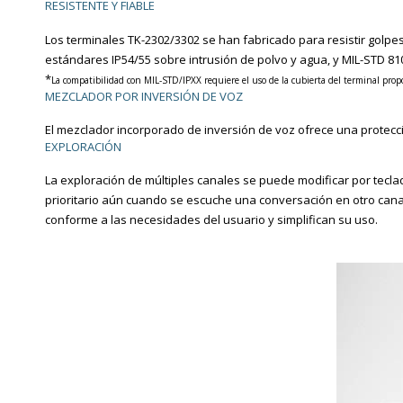
RESISTENTE Y FIABLE
Los terminales TK-2302/3302 se
han fabricado para resistir
golpes
estándares IP54/55 sobre intrusión de polvo y
agua, y MIL-STD 810 
*
La compatibilidad con MIL-STD/IPXX requiere el uso de la cubierta del
terminal prop
MEZCLADOR POR INVERSIÓN DE VOZ
El mezclador incorporado de inversión de voz
ofrece una protecc
EXPLORACIÓN
La exploración de múltiples canales se puede
modificar por tecla
prioritario aún cuando se
escuche una conversación en otro cana
conforme a las
necesidades del usuario y simplifican su uso.