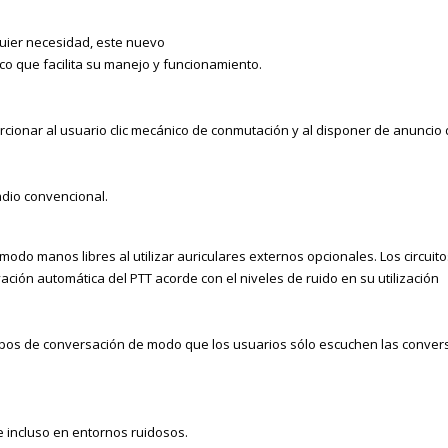
quier necesidad, este nuevo
o que facilita su manejo y
funcionamiento.
ionar al usuario clic
mecánico de conmutación y al disponer de
anuncio 
dio convencional.
modo manos libres al utilizar
auriculares externos opcionales.
Los circuit
vación
automática del PTT acorde con el niveles de
ruido en su utilización
upos de conversación de
modo que los usuarios sólo escuchen las
convers
e incluso en entornos ruidosos.