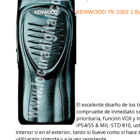
KENWOOD TK 3302 1 B
El excelente diseño de los 
compruebe de inmediato
s
prioritaria,
función VOX y m
IP54/55 & MIL-STD 810, us
interior o en el
exterior, tanto si llueve como si hace
utilización cómoda y a la vez resistente.