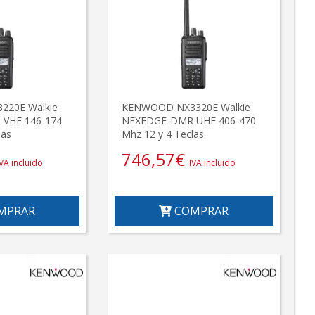
20E Walkie
KENWOOD NX3320E Walkie
VHF 146-174
NEXEDGE-DMR UHF 406-470
las
Mhz 12 y 4 Teclas
746,57
€
IVA incluido
IVA incluido
MPRAR
COMPRAR