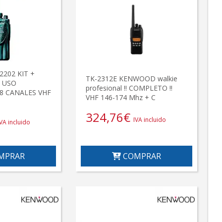
202 KIT +
TK-2312E KENWOOD walkie
 USO
profesional !! COMPLETO !!
8 CANALES VHF
VHF 146-174 Mhz + C
324,76
€
IVA incluido
IVA incluido
MPRAR
COMPRAR