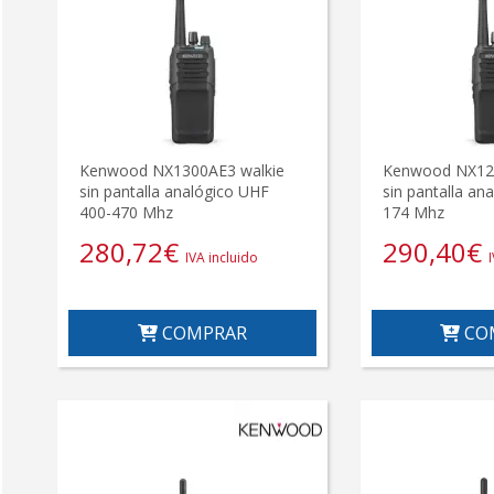
Kenwood NX1300AE3 walkie
Kenwood NX120
sin pantalla analógico UHF
sin pantalla an
400-470 Mhz
174 Mhz
280,72
€
290,40
€
IVA incluido
COMPRAR
CO