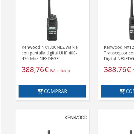
Kenwood NX1300NE2 walkie
Kenwood NX1
con pantalla digital UHF 400-
Transceptor co
470 Mhz NEXDEGE
Digital NEXED
388,76
€
388,76
€
IVA incluido
COMPRAR
CO