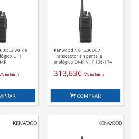
00DE3 walkie
Kenwood NX-1200DE3
alógico UHF
Transceptor sin pantalla
DMR
analógico DMR VHF 136-174
313,63
€
IVA incluido
IVA incluido
MPRAR
COMPRAR