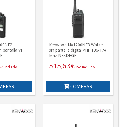
200NE2
Kenwood NX1200NE3 Walkie
n pantalla VHF
sin pantalla digital VHF 136-174
GE
Mhz NEXDEGE
313,63
€
IVA incluido
IVA incluido
MPRAR
COMPRAR