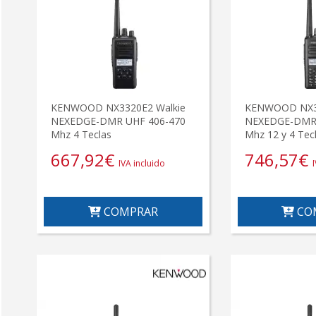
KENWOOD NX3320E2 Walkie
KENWOOD NX32
NEXEDGE-DMR UHF 406-470
NEXEDGE-DMR 
Mhz 4 Teclas
Mhz 12 y 4 Tec
667,92
€
746,57
€
IVA incluido
COMPRAR
CO