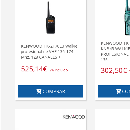
KENWOOD TK 2
KENWOOD TK-2170E3 Walkie
KNB45 WALKIE
profesional de VHF 136-174
PROFESIONAL 
Mhz. 128 CANALES +
136-
525,14
€
302,50
€
IVA incluido
COMPRAR
CO