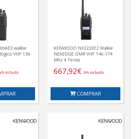
0AE3 walkie
KENWOOD NX3220E2 Walkie
alógico VHF 136-
NEXEDGE-DMR VHF 146-174
Mhz 4 Teclas
667,92
€
IVA incluido
IVA incluido
MPRAR
COMPRAR