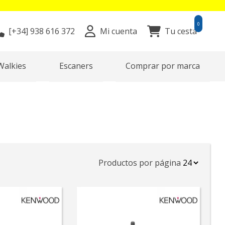
0
[+34]
938 616 372
Mi cuenta
Tu cesta
Walkies
Escaners
Comprar por marca
Productos por página