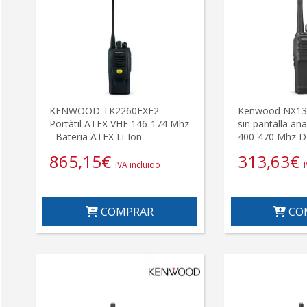
KENWOOD TK2260EXE2
Kenwood NX13
Portàtil ATEX VHF 146-174 Mhz
sin pantalla an
- Bateria ATEX Li-Ion
400-470 Mhz 
865,15
€
313,63
€
IVA incluido
COMPRAR
CO