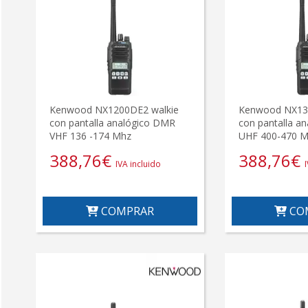
Kenwood NX1200DE2 walkie
Kenwood NX13
con pantalla analógico DMR
con pantalla a
VHF 136 -174 Mhz
UHF 400-470 
388,76
€
388,76
€
IVA incluido
COMPRAR
CO