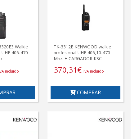
20E3 Walkie
TK-3312E KENWOOD walkie
UHF 406-470
profesional UHF 406,10-470
o
Mhz. + CARGADOR KSC
370,31
€
IVA incluido
IVA incluido
MPRAR
COMPRAR