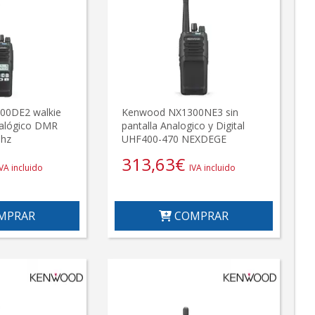
00DE2 walkie
Kenwood NX1300NE3 sin
nalógico DMR
pantalla Analogico y Digital
Mhz
UHF400-470 NEXDEGE
313,63
€
IVA incluido
IVA incluido
MPRAR
COMPRAR