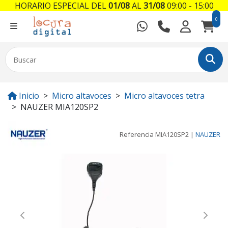
HORARIO ESPECIAL DEL
01/08
AL
31/08
09:00 - 15:00
0
Inicio
Micro altavoces
Micro altavoces tetra
NAUZER MIA120SP2
Referencia
MIA120SP2
|
NAUZER
Previous
Next