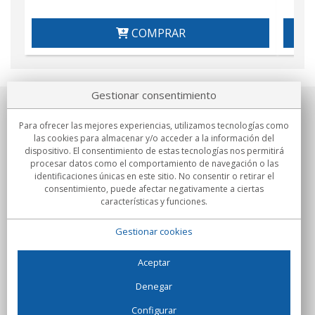
COMPRAR
Gestionar consentimiento
Sobre nosotros
Para ofrecer las mejores experiencias, utilizamos tecnologías como
las cookies para almacenar y/o acceder a la información del
Compromisos
dispositivo. El consentimiento de estas tecnologías nos permitirá
procesar datos como el comportamiento de navegación o las
identificaciones únicas en este sitio. No consentir o retirar el
Compras
consentimiento, puede afectar negativamente a ciertas
características y funciones.
Colectivos
Gestionar cookies
Partners
Información
Aceptar
Denegar
Configurar
C/Flassaders, 13, Nave 6, 08130 Santa Perpètua de Mogoda