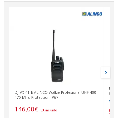
NAUZ
DJ-VX-41-E ALINCO Walkie Profesional UHF 400-
etc...
470 Mhz. Proteccion IP67
146,00
€
9,
IVA incluido