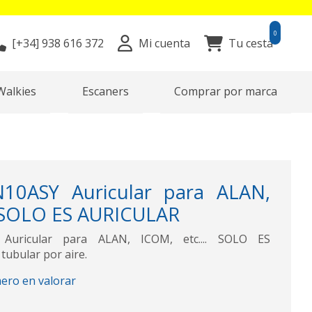
0
[+34]
938 616 372
Mi cuenta
Tu cesta
Walkies
Escaners
Comprar por marca
10ASY Auricular para ALAN,
. SOLO ES AURICULAR
uricular para ALAN, ICOM, etc.... SOLO ES
tubular por aire.
mero en valorar