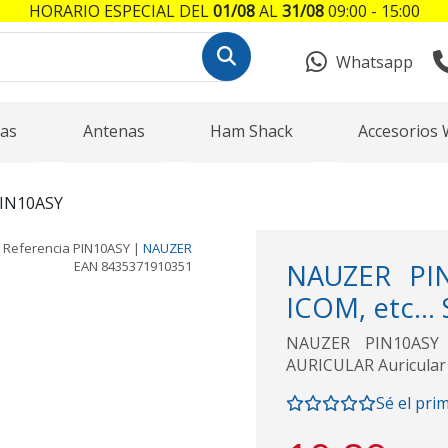
HORARIO ESPECIAL DEL
01/08
AL
31/08
09:00 - 15:00
Whatsapp
as
Antenas
Ham Shack
Accesorios 
IN10ASY
Referencia
PIN10ASY
|
NAUZER
EAN
8435371910351
NAUZER PIN
ICOM, etc..
NAUZER PIN10ASY A
AURICULAR Auricular 
Sé el pri