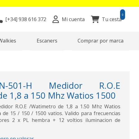
0
[+34]
938 616 372
Mi cuenta
Tu cesta
Walkies
Escaners
Comprar por marca
-501-H Medidor R.O.E
de 1,8 a 150 Mhz Watios 1500
idor R.O.E /Watimetro de 1,8 a 1.50 Mhz Watios
 de 15 / 150 / 1500 vatios. Valido para frecuencias
ores 2 x PL hembra + 12 voltios iluminacion de
mero en valorar