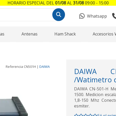
HORARIO ESPECIAL DEL
01/08
AL
31/08
09:00 - 15:00
Whatsapp
as
Antenas
Ham Shack
Accesorios 
Referencia
CN501H
|
DAIWA
DAIWA CN
/Watimetro 
DAIWA CN-501-H Med
1500. Medicion escala
1,8-150 Mhz Conect
esmiter.
Sé el pri