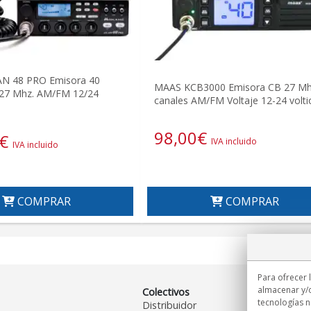
AN 48 PRO Emisora 40
MAAS KCB3000 Emisora CB 27 Mh
 27 Mhz. AM/FM 12/24
canales AM/FM Voltaje 12-24 volti
98,00
€
€
IVA incluido
IVA incluido
COMPRAR
COMPRAR
Para ofrecer 
almacenar y/o
Colectivos
tecnologías 
Distribuidor