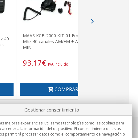
MAAS KCB-2000 KIT-01 Emisora CB 27
z 40
MAAS KCB-
Mhz 40 canales AM/FM + ANTENA
os
canales AM
MINI
65,00
93,17
€
IVA incluido
COMPRAR
Gestionar consentimiento
las mejores experiencias, utilizamos tecnologías como las cookies para
 acceder a la información del dispositivo. El consentimiento de estas
Información
nos permitirá procesar datos como el comportamiento de navegación o
Lu.-Vi. 9:00h - 15:00h.