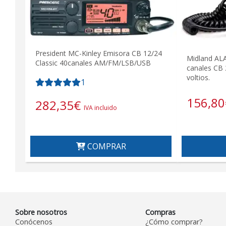
President MC-Kinley Emisora CB 12/24
Midland AL
Classic 40canales AM/FM/LSB/USB
canales CB
voltios.
1
156,80
282,35
€
IVA incluido
COMPRAR
Sobre nosotros
Compras
Conócenos
¿Cómo comprar?