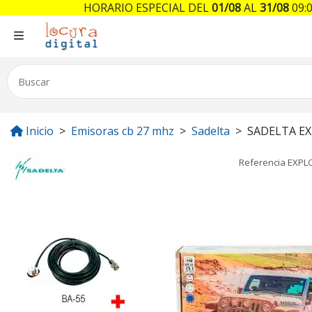
HORARIO ESPECIAL DEL
01/08
AL
31/08
09:0
Inicio
Emisoras cb 27 mhz
Sadelta
SADELTA E
Referencia
EXPL