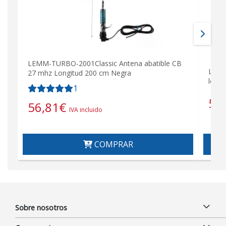
LEMM-TURBO-2001Classic Antena abatible CB
LEMM
27 mhz Longitud 200 cm Negra
longi
1
51
56,81
€
IVA incluido
COMPRAR
Sobre nosotros