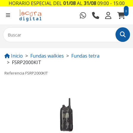
HORARIO ESPECIAL DEL
01/08
AL
31/08
09:00 - 15:00
0
Inicio
Fundas walkies
Fundas tetra
FSRP2000KIT
Referencia
FSRP2000KIT