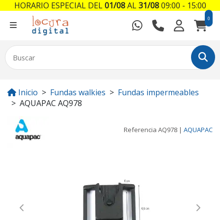
HORARIO ESPECIAL DEL
01/08
AL
31/08
09:00 - 15:00
0
Inicio
Fundas walkies
Fundas impermeables
AQUAPAC AQ978
Referencia
AQ978
|
AQUAPAC
Previous
Next