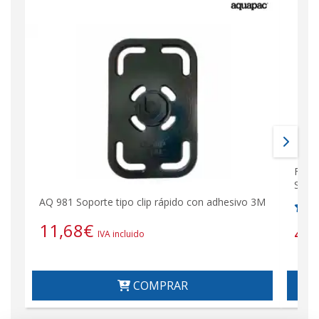
F SR
SRP8
AQ 981 Soporte tipo clip rápido con adhesivo 3M
11,68
€
41
IVA incluido
COMPRAR