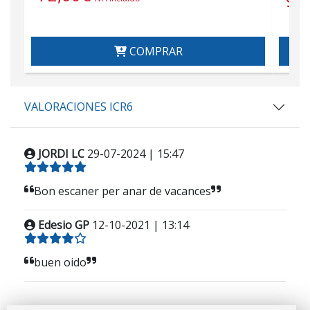
9,
COMPRAR
VALORACIONES ICR6
JORDI LC
29-07-2024 | 15:47
Bon escaner per anar de vacances
Edesio GP
12-10-2021 | 13:14
buen oido