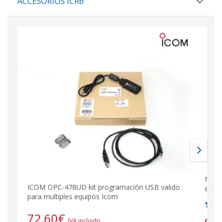
ACCESORIOS ICR6
NAUZ
ICOM OPC-478UD kit programación USB valido
etc...
para multiples equipos Icom
72,60
€
IVA incluido