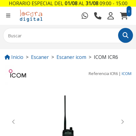
HORARIO ESPECIAL DEL
01/08
AL
31/08
09:00 - 15:00
0
Inicio
Escaner
Escaner icom
ICOM ICR6
Referencia
ICR6
|
ICOM
Previous
Next