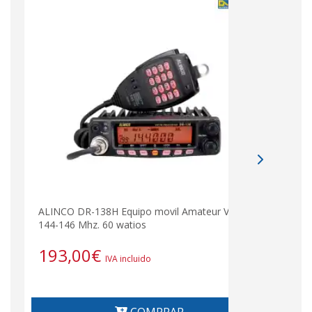
FT-3
ALINCO DR-138H Equipo movil Amateur VHF-
VHF-
144-146 Mhz. 60 watios
193,00
€
22
IVA incluido