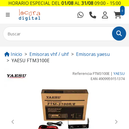
HORARIO ESPECIAL DEL
01/08
AL
31/08
09:00 - 15:00
0
Inicio
Emisoras vhf / uhf
Emisoras yaesu
YAESU FTM3100E
Referencia
FTM3100E
|
YAESU
EAN
4909959151374
Previous
Next