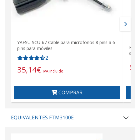
YAESU SCU-67 Cable para microfonos 8 pins a 6
KILO
pins para móviles
sopo
2
56
35,14
€
IVA incluido
COMPRAR
EQUIVALENTES FTM3100E