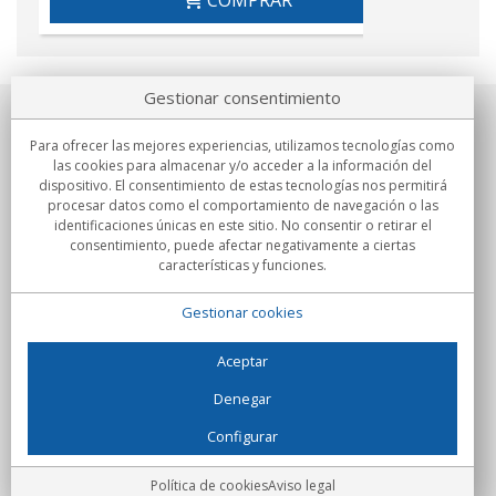
COMPRAR
Gestionar consentimiento
Sobre nosotros
Para ofrecer las mejores experiencias, utilizamos tecnologías como
las cookies para almacenar y/o acceder a la información del
Compromisos
dispositivo. El consentimiento de estas tecnologías nos permitirá
procesar datos como el comportamiento de navegación o las
identificaciones únicas en este sitio. No consentir o retirar el
Compras
consentimiento, puede afectar negativamente a ciertas
características y funciones.
Colectivos
Gestionar cookies
Partners
Información
Aceptar
Denegar
Configurar
C/Flassaders, 13, Nave 6, 08130 Santa Perpètua de Mogoda
(Barcelona) - España
Locura Digital - Todos los derechos reservados
Aviso legal
Política de cookies
Aviso legal