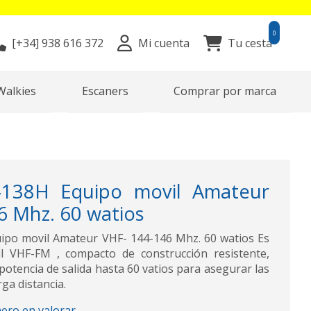
0
[+34]
938 616 372
Mi cuenta
Tu cesta
Walkies
Escaners
Comprar por marca
138H Equipo movil Amateur
6 Mhz. 60 watios
po movil Amateur VHF- 144-146 Mhz. 60 watios Es
l VHF-FM , compacto de construcción resistente,
otencia de salida hasta 60 vatios para asegurar las
ga distancia.
mero en valorar