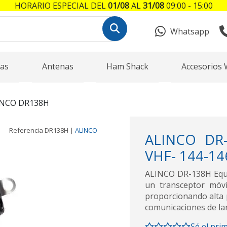
HORARIO ESPECIAL DEL
01/08
AL
31/08
09:00 - 15:00
Whatsapp
as
Antenas
Ham Shack
Accesorios 
INCO DR138H
Referencia
DR138H
|
ALINCO
ALINCO DR-
VHF- 144-14
ALINCO DR-138H Equi
un transceptor móvi
proporcionando alta p
comunicaciones de lar
Sé el pri