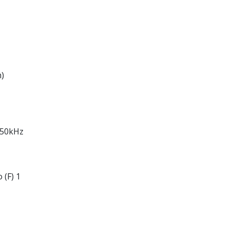
m)
/50kHz
 (F) 1