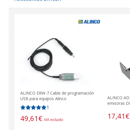
ALINCO ERW-7 Cable de programación
ALINCO ADF
USB para equipos Alinco
emisoras DR
1
17,41
€
49,61
€
IVA incluido