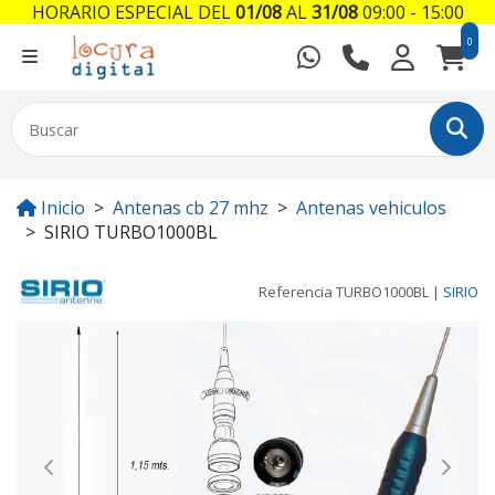
HORARIO ESPECIAL DEL
01/08
AL
31/08
09:00 - 15:00
0
Inicio
Antenas cb 27 mhz
Antenas vehiculos
SIRIO TURBO1000BL
Referencia
TURBO1000BL
|
SIRIO
Previous
Next