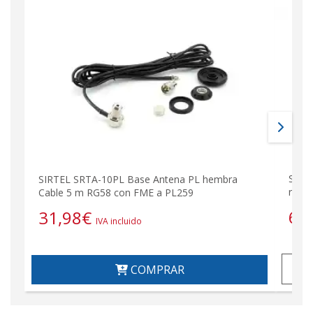
SADE
SIRTEL SRTA-10PL Base Antena PL hembra
radi
Cable 5 m RG58 con FME a PL259
61
31,98
€
IVA incluido
COMPRAR