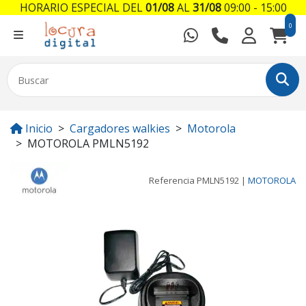
HORARIO ESPECIAL DEL
01/08
AL
31/08
09:00 - 15:00
0
Inicio
Cargadores walkies
Motorola
MOTOROLA PMLN5192
Referencia
PMLN5192
|
MOTOROLA