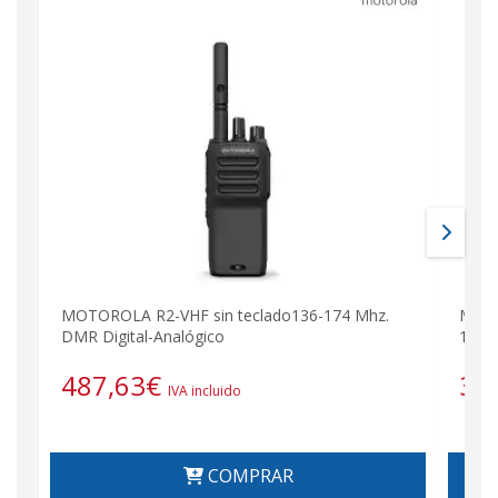
MOTOROLA R2-VHF sin teclado136-174 Mhz.
MOTO
DMR Digital-Analógico
174 
487,63
€
38
IVA incluido
COMPRAR