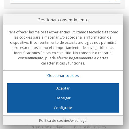
Gestionar consentimiento
Sobre nosotros
Para ofrecer las mejores experiencias, utilizamos tecnologías como
las cookies para almacenar y/o acceder a la información del
Compromisos
dispositivo. El consentimiento de estas tecnologías nos permitirá
procesar datos como el comportamiento de navegación o las
identificaciones únicas en este sitio. No consentir o retirar el
Compras
consentimiento, puede afectar negativamente a ciertas
características y funciones.
Colectivos
Gestionar cookies
Partners
Información
Aceptar
Denegar
Configurar
C/Flassaders, 13, Nave 6, 08130 Santa Perpètua de Mogoda
(Barcelona) - España
Locura Digital - Todos los derechos reservados
Aviso legal
Política de cookies
Aviso legal
Protección de datos
Política de cookies