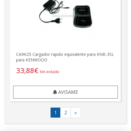
CARK25 Cargador rapido equivalente para KNB-35L
para KENWOOD
33,88
€
IVA incluido
AVISAME
1
2
»