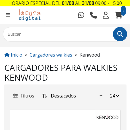
HORARIO ESPECIAL DEL
01/08
AL
31/08
09:00 - 15:00
0
Inicio
Cargadores walkies
Kenwood
CARGADORES PARA WALKIES
KENWOOD
Filtros