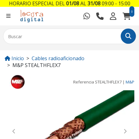
HORARIO ESPECIAL DEL
01/08
AL
31/08
09:00 - 15:00
0
Inicio
Cables radioaficionado
M&P STEALTHFLEX7
Referencia
STEALTHFLEX7
|
M&P
Previous
Next