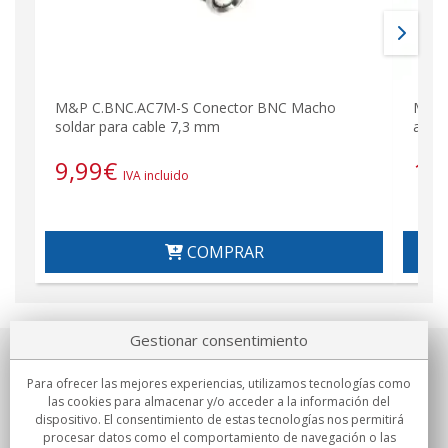
M&P C.BNC.AC7M-S Conector BNC Macho
M&P 
soldar para cable 7,3 mm
acod
9,99
€
14
IVA incluido
COMPRAR
Gestionar consentimiento
Sobre nosotros
Para ofrecer las mejores experiencias, utilizamos tecnologías como
las cookies para almacenar y/o acceder a la información del
Compromisos
dispositivo. El consentimiento de estas tecnologías nos permitirá
procesar datos como el comportamiento de navegación o las