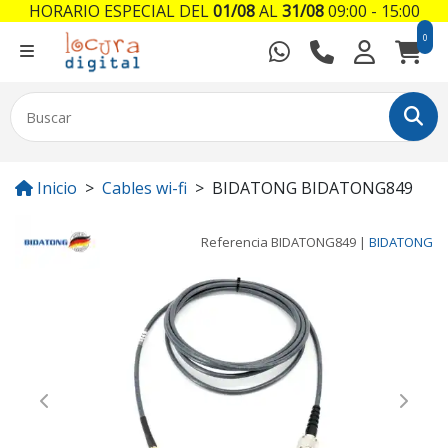
HORARIO ESPECIAL DEL
01/08
AL
31/08
09:00 - 15:00
0
Inicio
Cables wi-fi
BIDATONG BIDATONG849
Referencia
BIDATONG849
|
BIDATONG
Previous
Next