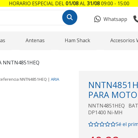
HORARIO ESPECIAL DEL
01/08
AL
31/08
09:00 - 15:00
Whatsapp
as
Antenas
Ham Shack
Accesorios 
A NNTN4851HEQ
Referencia
NNTN4851HEQ
|
ARIA
NNTN4851H
PARA MOTOR
NNTN4851HEQ BAT
DP1400 Ni-MH
Sé el pri