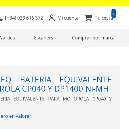
0
[+34]
938 616 372
Mi cuenta
Tu cesta
Walkies
Escaners
Comprar por marca
EQ BATERIA EQUIVALENTE
OLA CP040 Y DP1400 Ni-MH
ERIA EQUIVALENTE PARA MOTOROLA CP040 Y
mero en valorar