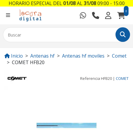
HORARIO ESPECIAL DEL
01/08
AL
31/08
09:00 - 15:00
0
Inicio
Antenas hf
Antenas hf moviles
Comet
COMET HFB20
Referencia
HFB20
|
COMET