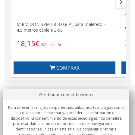
CO-2
MIRMIDON SPM-08 Base PL para maletero +
4,5 metros cable RG-58
36
18,15
€
IVA incluido
COMPRAR
Gestionar consentimiento
Sobre nosotros
Para ofrecer las mejores experiencias, utilizamos tecnologías como
las cookies para almacenar y/o acceder a la información del
Compromisos
dispositivo. El consentimiento de estas tecnologías nos permitirá
procesar datos como el comportamiento de navegación o las
identificaciones únicas en este sitio. No consentir o retirar el
Compras
consentimiento, puede afectar negativamente a ciertas