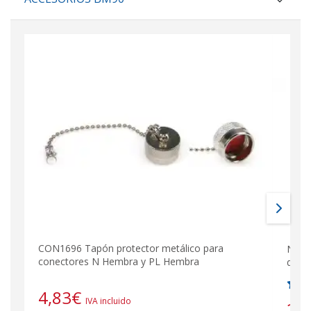
CON1696 Tapón protector metálico para
N-PL-
conectores N Hembra y PL Hembra
del a
4,83
€
IVA incluido
2,