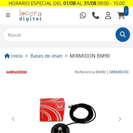
HORARIO ESPECIAL DEL
01/08
AL
31/08
09:00 - 15:00
0
Inicio
Bases de iman
MIRMIDON BM90
Referencia
BM90
|
MIRMIDON
Previous
Next