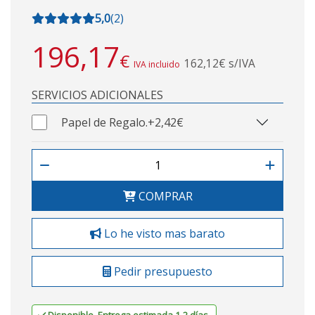
5,0
(
2
)
196,17
€
162,12€ s/IVA
IVA incluido
SERVICIOS ADICIONALES
Papel de Regalo.
+2,42€
COMPRAR
Lo he visto mas barato
Pedir presupuesto
Disponible. Entrega estimada 1-2 días.