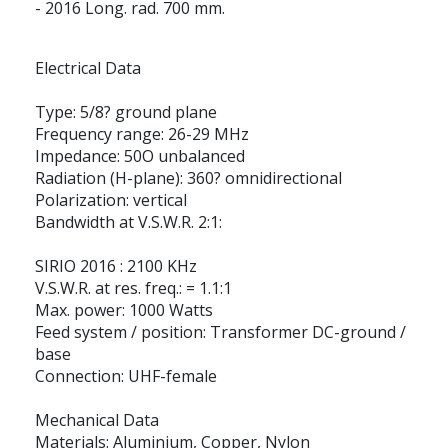
- 2016 Long. rad. 700 mm.
Electrical Data
Type: 5/8? ground plane
Frequency range: 26-29 MHz
Impedance: 50O unbalanced
Radiation (H-plane): 360? omnidirectional
Polarization: vertical
Bandwidth at V.S.W.R. 2:1:
SIRIO 2016 : 2100 KHz
V.S.W.R. at res. freq.: = 1.1:1
Max. power: 1000 Watts
Feed system / position: Transformer DC-ground /
base
Connection: UHF-female
Mechanical Data
Materials: Aluminium, Copper, Nylon