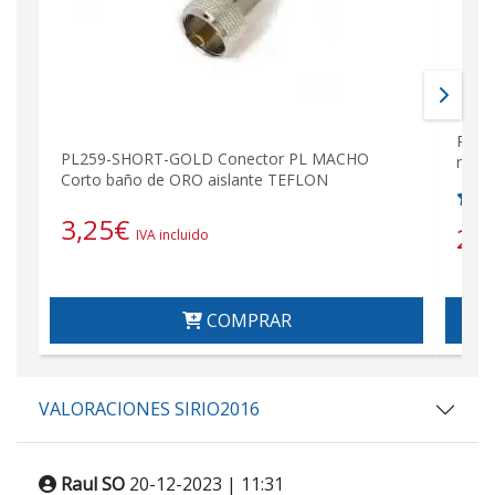
PL25
PL259-SHORT-GOLD Conector PL MACHO
radi
Corto baño de ORO aislante TEFLON
3,25
€
2,
IVA incluido
COMPRAR
VALORACIONES SIRIO2016
Raul SO
20-12-2023 | 11:31