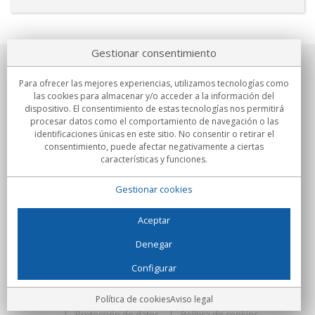
Gestionar consentimiento
Sobre nosotros
Para ofrecer las mejores experiencias, utilizamos tecnologías como
las cookies para almacenar y/o acceder a la información del
Compromisos
dispositivo. El consentimiento de estas tecnologías nos permitirá
procesar datos como el comportamiento de navegación o las
identificaciones únicas en este sitio. No consentir o retirar el
Compras
consentimiento, puede afectar negativamente a ciertas
características y funciones.
Colectivos
Gestionar cookies
Partners
Información
Aceptar
Denegar
Configurar
C/Flassaders, 13, Nave 6, 08130 Santa Perpètua de Mogoda
(Barcelona) - España
Locura Digital - Todos los derechos reservados
Aviso legal
Política de cookies
Aviso legal
Protección de datos
Política de cookies