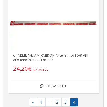
CHARLIE-140V MIRMIDON Antena movil 5/8 VHF
alto rendimiento. 136 - 17
24,20
€
IVA incluido
EQUIVALENTE
...
«
1
2
3
4