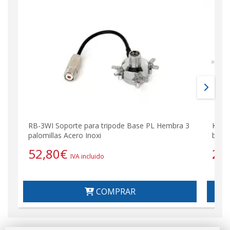
RB-3WI Soporte para tripode Base PL Hembra 3
KOMU
palomillas Acero Inoxi
bolsi
52,80
€
26
IVA incluido
COMPRAR