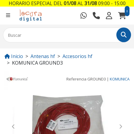
HORARIO ESPECIAL DEL
01/08
AL
31/08
09:00 - 15:00
0
Inicio
Antenas hf
Accesorios hf
KOMUNICA GROUND3
Referencia
GROUND3
|
KOMUNICA
Previous
Next