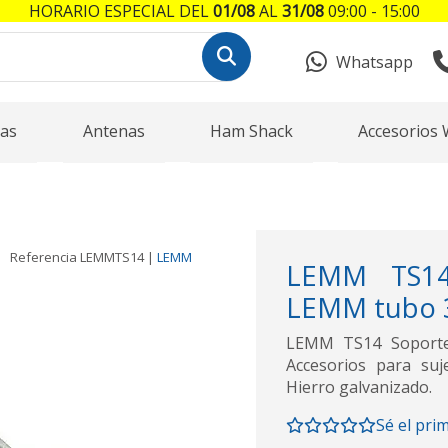
HORARIO ESPECIAL DEL
01/08
AL
31/08
09:00 - 15:00
Whatsapp
as
Antenas
Ham Shack
Accesorios 
Referencia
LEMMTS14
|
LEMM
LEMM TS14
LEMM tubo
LEMM TS14 Soporte
Accesorios para su
Hierro galvanizado.
Sé el pri