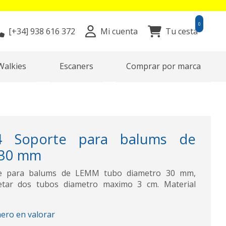
0
[+34]
938 616 372
Mi cuenta
Tu cesta
Walkies
Escaners
Comprar por marca
 Soporte para balums de
 30 mm
 para balums de LEMM tubo diametro 30 mm,
jetar dos tubos diametro maximo 3 cm. Material
mero en valorar