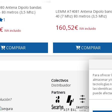
0 Antena Dipolo bandas
LEMM AT4081 Antena Dipolo ban
- 80 metros (3,5 Mhz.)
40 (7 Mhz) 80 metros (3,5 Mhz)
1
160,52
€
€
IVA incluido
IVA incluido
COMPRAR
COMPRAR
Para ofrecer 
almacenar y/o
Colectivos
tecnologías 
Distribuidor
las identifica
Partners
puede afectar
lución?