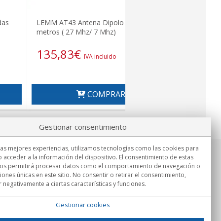
LEMM AT-44
das
LEMM AT43 Antena Dipolo 11/45
Mhz Banda
metros ( 27 Mhz/ 7 Mhz)
135,83
€
67,92
IVA incluido
COMPRAR
Gestionar consentimiento
las mejores experiencias, utilizamos tecnologías como las cookies para
 acceder a la información del dispositivo. El consentimiento de estas
Información
nos permitirá procesar datos como el comportamiento de navegación o
Lu.-Vi. 9:00h - 15:00h.
ciones únicas en este sitio. No consentir o retirar el consentimiento,
Entrega en
 negativamente a ciertas características y funciones.
Gestionar cookies