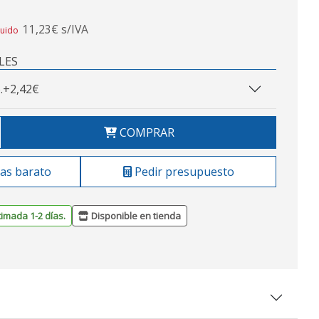
11,23€ s/IVA
luido
LES
.
+2,42€
COMPRAR
as barato
Pedir presupuesto
timada 1-2 días.
Disponible en tienda