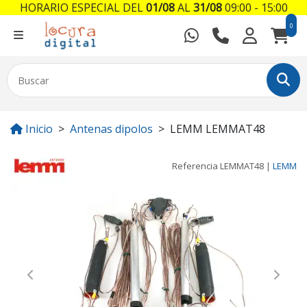
HORARIO ESPECIAL DEL
01/08
AL
31/08
09:00 - 15:00
0
Inicio
Antenas dipolos
LEMM LEMMAT48
Referencia
LEMMAT48
|
LEMM
Previous
Next