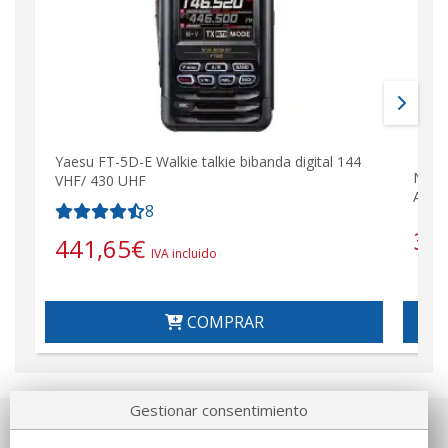
Yaesu FT-5D-E Walkie talkie bibanda digital 144
NAUZ
VHF/ 430 UHF
AIRS
8
38
441,65
€
IVA incluido
COMPRAR
Gestionar consentimiento
Sobre nosotros