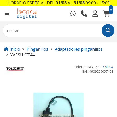
HORARIO ESPECIAL DEL
01/08
AL
31/08
09:00 - 15:00
0
Inicio
Pinganillos
Adaptadores pinganillos
YAESU CT44
Referencia
CT44
|
YAESU
EAN
4909959057461