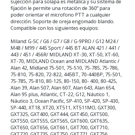
sujección para solapa es metálica y su sistema de
fijación le permite una rotación de 360º para
poder orientar el microfono PTT a cualquier
dirección. Soporte de oreja engomado blando.
Compatible con los siguientes equipos:
Miland:
G-5C / G6 / G7 / G8 / G-9PRO / G12 M24 /
M48 / M99 / 445 Sport / 445 BT ALAN 421 / 441 /
443 / 451 / 456R/ MIDLAND XT-30, XT-50, XT-60,
XT-70, MIDLAND Ocean and MIDLAND Atlantic /
Alan 42, Midland 75-501, 75-510, 75-785, 75-786,
75-810, 75-820, 72-822, 445BT, 70-440BP, 75-501,
75-785, 75-810, 80-125, 80-150, 80- 400, 80-425,
Alan 39, Alan 507, Alan 607, Alan 643, Alan 654,
Alan 95 plus, Atlantic, CT-22, G12, Náutico 1,
Náutico 3, Ocean Pacific, SP-410, SP-420, SP-430,
SP-440, XT18, XT20, XT511, XT511MO, GXT300,
GXT325, GXT400, GXT444, GXT450, GXT500,
GXT550, GXT555, GXT565, GXT600, GXT635,
GXT650, GXT656, GXT661, GXT700, GXT710,
GXT720, GXT735, GXT750, GXT771, GXT756,