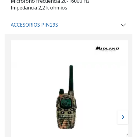
Microfono frecuencia 20-16000 Hz
Impedancia 2,2 k ohmios
ACCESORIOS PIN29S
MIDL