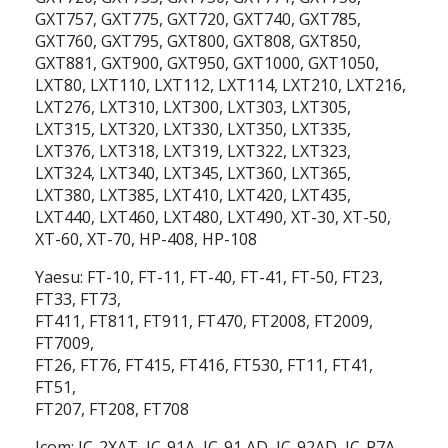
GXT757, GXT775, GXT720, GXT740, GXT785,
GXT760, GXT795, GXT800, GXT808, GXT850,
GXT881, GXT900, GXT950, GXT1000, GXT1050,
LXT80, LXT110, LXT112, LXT114, LXT210, LXT216,
LXT276, LXT310, LXT300, LXT303, LXT305,
LXT315, LXT320, LXT330, LXT350, LXT335,
LXT376, LXT318, LXT319, LXT322, LXT323,
LXT324, LXT340, LXT345, LXT360, LXT365,
LXT380, LXT385, LXT410, LXT420, LXT435,
LXT440, LXT460, LXT480, LXT490, XT-30, XT-50,
XT-60, XT-70, HP-408, HP-108
Yaesu:
FT-10, FT-11, FT-40, FT-41, FT-50, FT23,
FT33, FT73,
FT411, FT811, FT911, FT470, FT2008, FT2009,
FT7009,
FT26, FT76, FT415, FT416, FT530, FT11, FT41,
FT51,
FT207, FT208, FT708
Icom:
IC-2XAT, IC-91A, IC-91 AD, IC-92AD, IC-P7A,