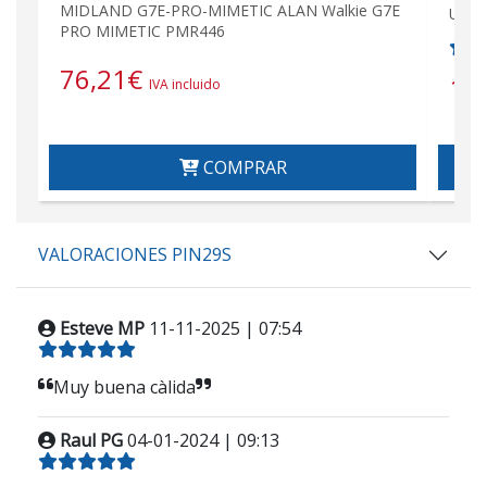
MIDLAND G7E-PRO-MIMETIC ALAN Walkie G7E
USO 
PRO MIMETIC PMR446
76,21
€
14
IVA incluido
COMPRAR
VALORACIONES PIN29S
Esteve MP
11-11-2025 | 07:54
Muy buena càlida
Raul PG
04-01-2024 | 09:13