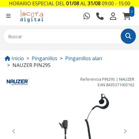
HORARIO ESPECIAL DEL
01/08
AL
31/08
09:00 - 15:00
0
Inicio
Pinganillos
Pinganillos alan
NAUZER PIN29S
Referencia
PIN29S
|
NAUZER
EAN
8435371903162
Previous
Next