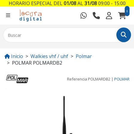
HORARIO ESPECIAL DEL
01/08
AL
31/08
09:00 - 15:00
0
Inicio
Walkies vhf / uhf
Polmar
POLMAR POLMARDB2
Referencia
POLMARDB2
|
POLMAR