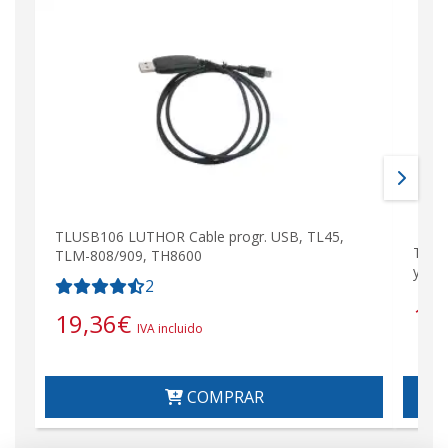
TLUSB106 LUTHOR Cable progr. USB, TL45,
TLB-
TLM-808/909, TH8600
y PO
2
16
19,36
€
IVA incluido
COMPRAR