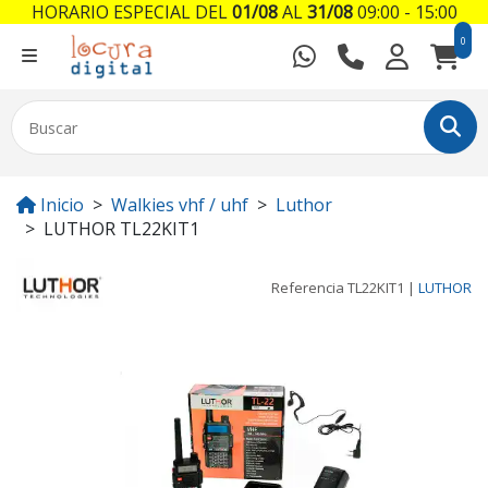
HORARIO ESPECIAL DEL
01/08
AL
31/08
09:00 - 15:00
0
Inicio
Walkies vhf / uhf
Luthor
LUTHOR TL22KIT1
Referencia
TL22KIT1
|
LUTHOR