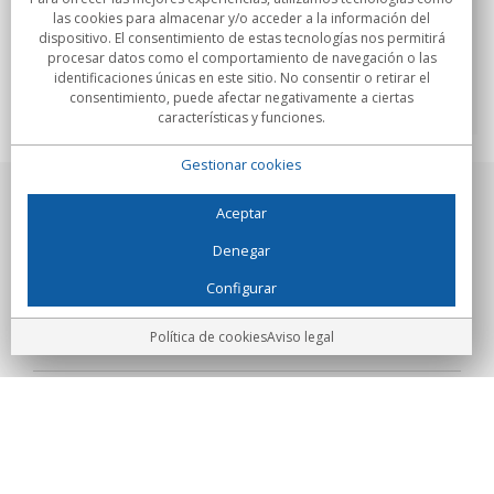
las cookies para almacenar y/o acceder a la información del
dispositivo. El consentimiento de estas tecnologías nos permitirá
procesar datos como el comportamiento de navegación o las
COMPRAR
identificaciones únicas en este sitio. No consentir o retirar el
consentimiento, puede afectar negativamente a ciertas
características y funciones.
Gestionar cookies
Aceptar
Sobre nosotros
Denegar
Compromisos
Configurar
Compras
Política de cookies
Aviso legal
Colectivos
Partners
Información