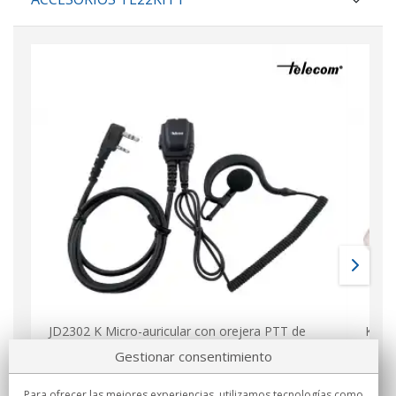
JD2302 K Micro-auricular con orejera PTT de
Kenw
solapa para Kenwood
equi
Gestionar consentimiento
24,20
€
13
IVA incluido
Para ofrecer las mejores experiencias, utilizamos tecnologías como