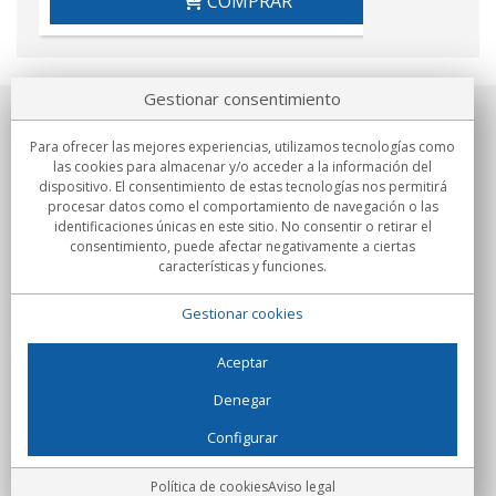
COMPRAR
Gestionar consentimiento
Sobre nosotros
Para ofrecer las mejores experiencias, utilizamos tecnologías como
las cookies para almacenar y/o acceder a la información del
Compromisos
dispositivo. El consentimiento de estas tecnologías nos permitirá
procesar datos como el comportamiento de navegación o las
identificaciones únicas en este sitio. No consentir o retirar el
Compras
consentimiento, puede afectar negativamente a ciertas
características y funciones.
Colectivos
Gestionar cookies
Partners
Información
Aceptar
Denegar
Configurar
C/Flassaders, 13, Nave 6, 08130 Santa Perpètua de Mogoda
(Barcelona) - España
Locura Digital - Todos los derechos reservados
Aviso legal
Política de cookies
Aviso legal