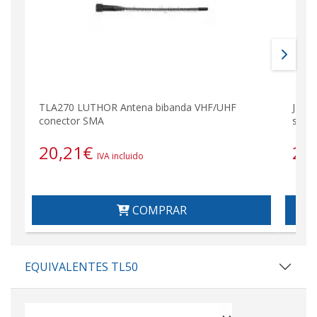
TLA270 LUTHOR Antena bibanda VHF/UHF
JD230
conector SMA
sola
20,21
€
24
IVA incluido
COMPRAR
EQUIVALENTES TL50