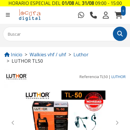
HORARIO ESPECIAL DEL
01/08
AL
31/08
09:00 - 15:00
0
Inicio
Walkies vhf / uhf
Luthor
LUTHOR TL50
Referencia
TL50
|
LUTHOR
Previous
Next