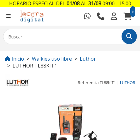
HORARIO ESPECIAL DEL
01/08
AL
31/08
09:00 - 15:00
0
Inicio
Walkies uso libre
Luthor
LUTHOR TL88KIT1
Referencia
TL88KIT1
|
LUTHOR