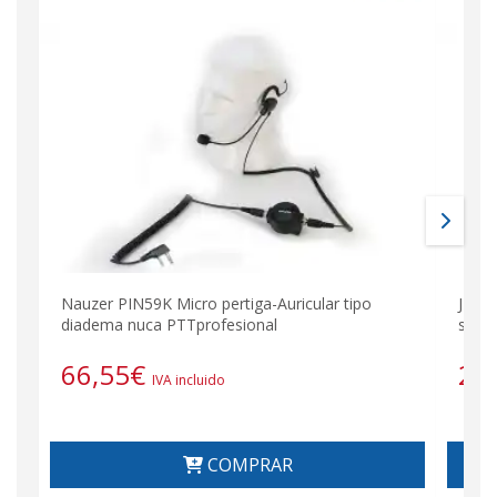
Nauzer PIN59K Micro pertiga-Auricular tipo
JD230
diadema nuca PTTprofesional
sola
66,55
€
24
IVA incluido
COMPRAR