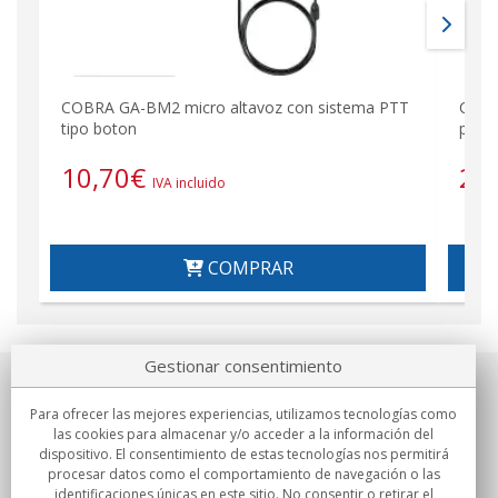
COBRA GA-BM2 micro altavoz con sistema PTT
COBR
tipo boton
perti
10,70
€
21
IVA incluido
COMPRAR
Gestionar consentimiento
Sobre nosotros
Para ofrecer las mejores experiencias, utilizamos tecnologías como
las cookies para almacenar y/o acceder a la información del
Compromisos
dispositivo. El consentimiento de estas tecnologías nos permitirá
procesar datos como el comportamiento de navegación o las
identificaciones únicas en este sitio. No consentir o retirar el
Compras