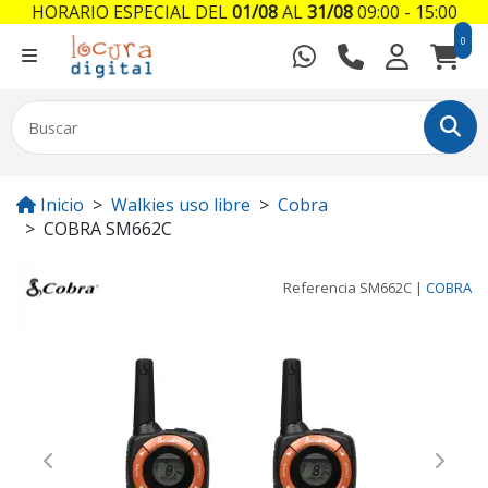
HORARIO ESPECIAL DEL
01/08
AL
31/08
09:00 - 15:00
0
Inicio
Walkies uso libre
Cobra
COBRA SM662C
Referencia
SM662C
|
COBRA
Previous
Next