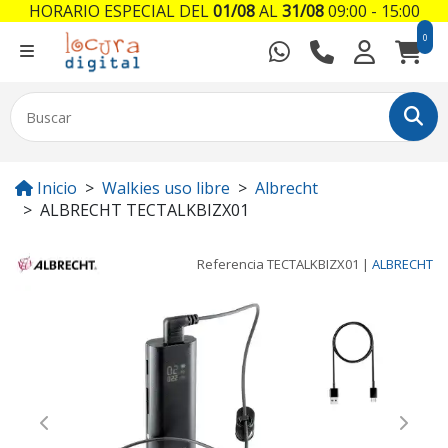
HORARIO ESPECIAL DEL
01/08
AL
31/08
09:00 - 15:00
0
Inicio
Walkies uso libre
Albrecht
ALBRECHT TECTALKBIZX01
Referencia
TECTALKBIZX01
|
ALBRECHT
Previous
Next