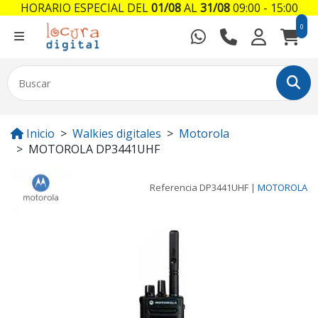
HORARIO ESPECIAL DEL
01/08
AL
31/08
09:00 - 15:00
0
Inicio
Walkies digitales
Motorola
MOTOROLA DP3441UHF
Referencia
DP3441UHF
|
MOTOROLA