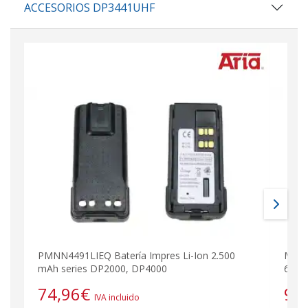
ACCESORIOS DP3441UHF
PMNN4491LIEQ Batería Impres Li-Ion 2.500
MOTO
mAh series DP2000, DP4000
6 wal
74,96
€
99
IVA incluido