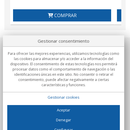
COMPRAR
Gestionar consentimiento
Sobre nosotros
Para ofrecer las mejores experiencias, utilizamos tecnologías como
las cookies para almacenar y/o acceder a la información del
Compromisos
dispositivo. El consentimiento de estas tecnologías nos permitirá
procesar datos como el comportamiento de navegación o las
identificaciones únicas en este sitio. No consentir o retirar el
Compras
consentimiento, puede afectar negativamente a ciertas
características y funciones.
Colectivos
Gestionar cookies
Partners
Información
Aceptar
Denegar
Configurar