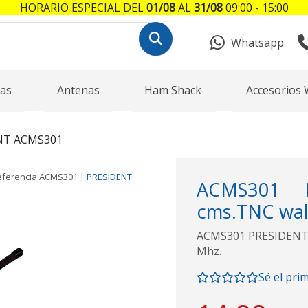
HORARIO ESPECIAL DEL
01/08
AL
31/08
09:00 - 15:00
Whatsapp
as
Antenas
Ham Shack
Accesorios 
NT ACMS301
eferencia
ACMS301
|
PRESIDENT
ACMS301 P
cms.TNC wal
ACMS301 PRESIDENT A
Mhz.
Sé el pri