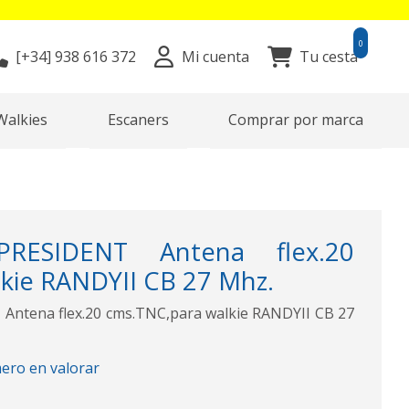
0
[+34]
938 616 372
Mi cuenta
Tu cesta
Walkies
Escaners
Comprar por marca
RESIDENT Antena flex.20
kie RANDYII CB 27 Mhz.
ntena flex.20 cms.TNC,para walkie RANDYII CB 27
mero en valorar