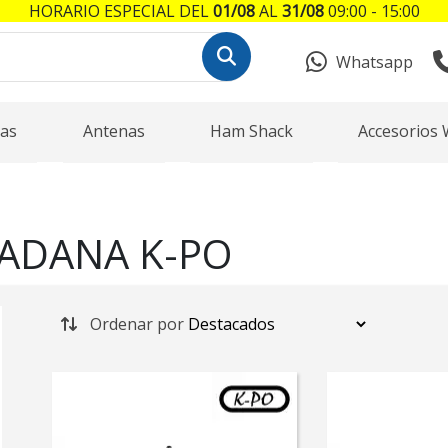
HORARIO ESPECIAL DEL
01/08
AL
31/08
09:00 - 15:00
Whatsapp
as
Antenas
Ham Shack
Accesorios 
ADANA K-PO
Ordenar por