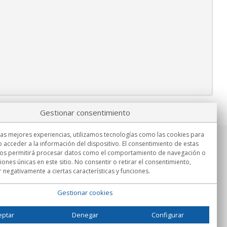
Gestionar consentimiento
las mejores experiencias, utilizamos tecnologías como las cookies para
 acceder a la información del dispositivo. El consentimiento de estas
Información
nos permitirá procesar datos como el comportamiento de navegación o
Lu.-Vi. 9:00h - 15:00h.
ciones únicas en este sitio. No consentir o retirar el consentimiento,
Entrega en
 negativamente a ciertas características y funciones.
Gestionar cookies
eptar
Denegar
Configurar