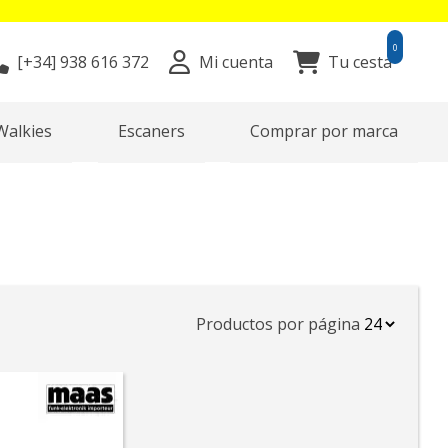
0
[+34]
938 616 372
Mi cuenta
Tu cesta
Walkies
Escaners
Comprar por marca
Productos por página