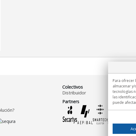
Para ofrecer 
almacenar y/o
Colectivos
tecnologías 
Distribuidor
las identifica
Partners
puede afectar
lución?
Ac