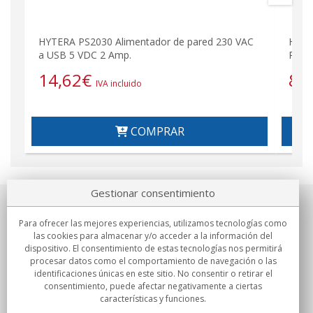
HYTERA PS2030 Alimentador de pared 230 VAC
HYTE
a USB 5 VDC 2 Amp.
Para
14,62
€
8,
IVA incluido
COMPRAR
Gestionar consentimiento
Sobre nosotros
Para ofrecer las mejores experiencias, utilizamos tecnologías como
las cookies para almacenar y/o acceder a la información del
Compromisos
dispositivo. El consentimiento de estas tecnologías nos permitirá
procesar datos como el comportamiento de navegación o las
identificaciones únicas en este sitio. No consentir o retirar el
Compras
consentimiento, puede afectar negativamente a ciertas
características y funciones.
Colectivos