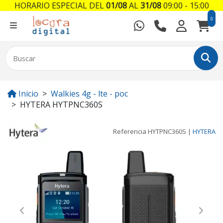
HORARIO ESPECIAL DEL
01/08
AL
31/08
09:00 - 15:00
0
Inicio
Walkies 4g - lte - poc
HYTERA HYTPNC360S
Referencia
HYTPNC360S
|
HYTERA
Previous
Next