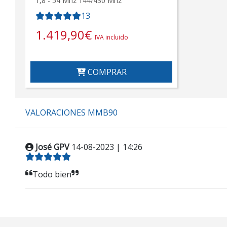
1,8 - 54 Mhz 144/430 Mhz
13
1.419,90
€
IVA incluido
COMPRAR
VALORACIONES MMB90
José GPV
14-08-2023 | 14:26
Todo bien