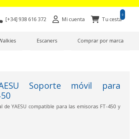
0
[+34]
938 616 372
Mi cuenta
Tu cesta
Walkies
Escaners
Comprar por marca
ESU Soporte móvil para
450
al de YAESU compatible para las emisoras FT-450 y