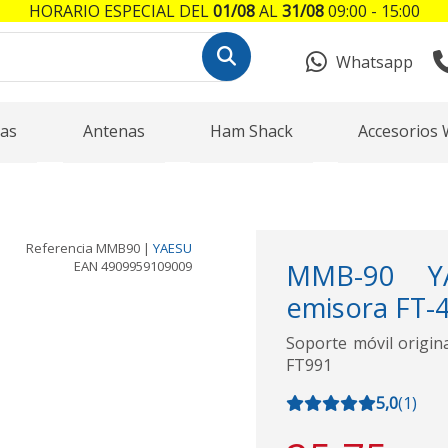
HORARIO ESPECIAL DEL
01/08
AL
31/08
09:00 - 15:00
Whatsapp
as
Antenas
Ham Shack
Accesorios 
Referencia
MMB90
|
YAESU
EAN
4909959109009
MMB-90 YA
emisora FT-
Soporte móvil origin
FT991
5,0
(
1
)