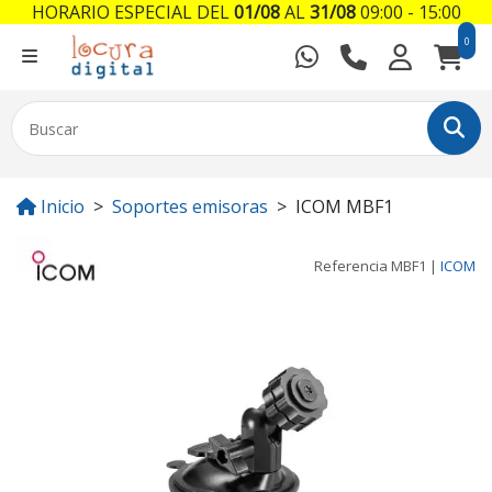
HORARIO ESPECIAL DEL
01/08
AL
31/08
09:00 - 15:00
0
Inicio
Soportes emisoras
ICOM MBF1
Referencia
MBF1
|
ICOM