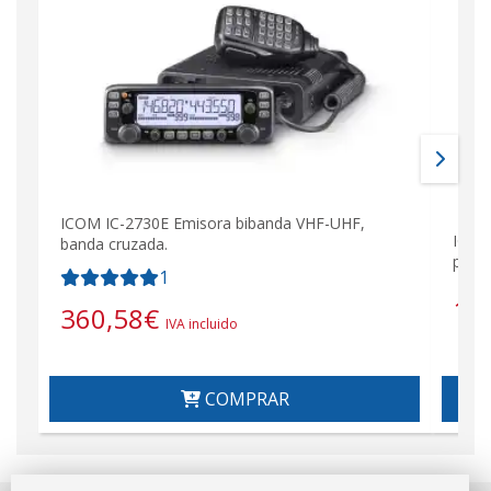
ICOM IC-2730E Emisora bibanda VHF-UHF,
IC71
banda cruzada.
panta
1
1.
360,58
€
IVA incluido
COMPRAR