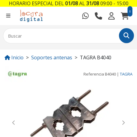
HORARIO ESPECIAL DEL
01/08
AL
31/08
09:00 - 15:00
0
Inicio
Soportes antenas
TAGRA B4040
Referencia
B4040
|
TAGRA
Previous
Next