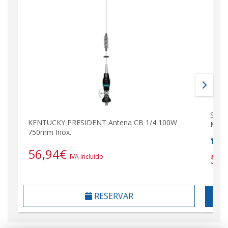
Sirt
KENTUCKY PRESIDENT Antena CB 1/4 100W
Mhz 
750mm Inox.
56,94
€
55
IVA incluido
RESERVAR