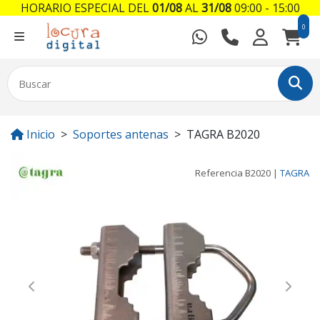
HORARIO ESPECIAL DEL
01/08
AL
31/08
09:00 - 15:00
0
Inicio
Soportes antenas
TAGRA B2020
Referencia
B2020
|
TAGRA
Previous
Next