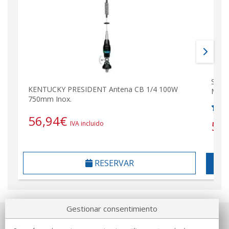
Sirt
KENTUCKY PRESIDENT Antena CB 1/4 100W
Mhz 
750mm Inox.
56,94
€
55
IVA incluido
RESERVAR
Gestionar consentimiento
Sobre nosotros