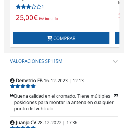
longi
1
51
25,00
€
IVA incluido
COMPRAR
VALORACIONES SP115M
Demetrio FB
16-12-2023 | 12:13
Buena calidad en el cromado. Tiene múltiples
posiciones para montar la antena en cualquier
punto del vehículo.
Juanjo CV
28-12-2022 | 17:36