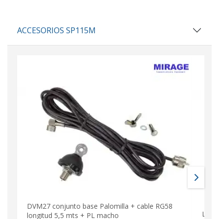
ACCESORIOS SP115M
DVM27 conjunto base Palomilla + cable RG58
LEMM
longitud 5,5 mts + PL macho