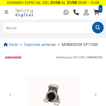
HORARIO ESPECIAL DEL
01/08
AL
31/08
09:00 - 15:00
0
Inicio
Soportes antenas
MIRMIDON SP115M
Referencia
SP115M
|
MIRMIDON
Previous
Next